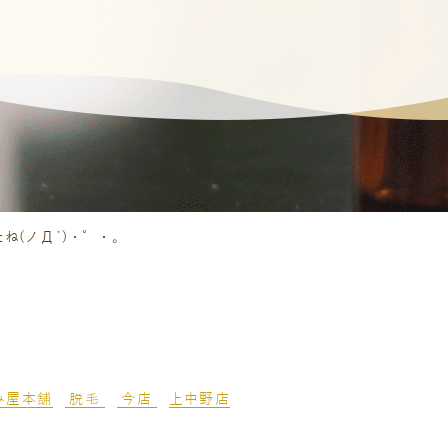
ね(ノД`)・゜・。
み屋本舗
脱毛
今店
上中野店