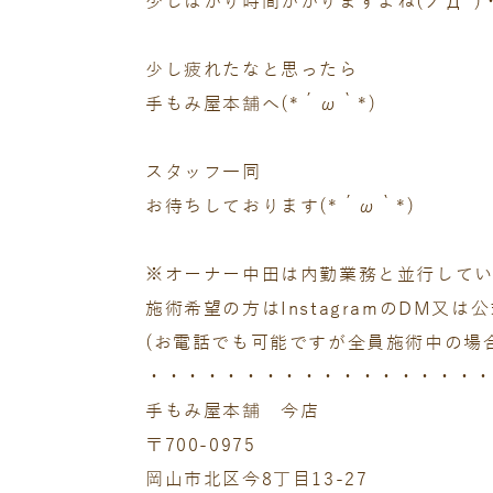
少しばかり時間かかりますよね(ノД`)
少し疲れたなと思ったら
手もみ屋本舗へ(*´ω｀*)
スタッフ一同
お待ちしております(*´ω｀*)
※オーナー中田は内勤業務と並行して
施術希望の方はInstagramのDM又
(お電話でも可能ですが全員施術中の場
・・・・・・・・・・・・・・・・・
手もみ屋本舗 今店
〒700-0975
岡山市北区今8丁目13-27