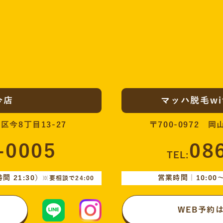
今店
マッハ脱毛w
区今8丁目13-27
〒700-0972 
-0005
08
TEL:
 21:30）
営業時間｜10:00〜
※要相談で24:00
WEB予約