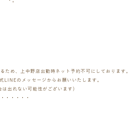
・゜・。
いるため、上中野店出勤時ネット予約不可にしております
は公式LINEのメッセージからお願いいたします。
合は出れない可能性がございます)
・・・・・・・