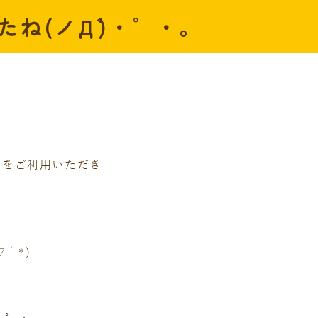
ね(ノД`)・゜・。
店をご利用いただき
｀*)