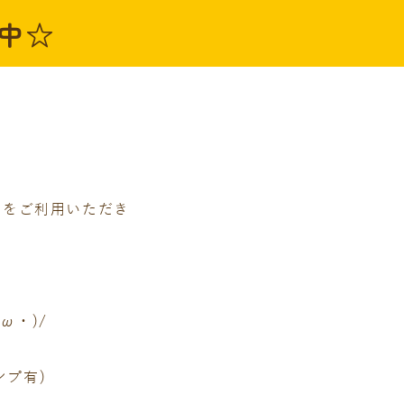
中☆
店をご利用いただき
ω・)/
ンプ有)