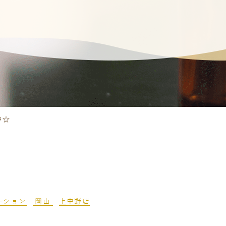
中☆
ーション
岡山
上中野店