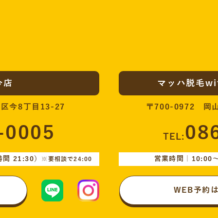
今店
マッハ脱毛w
区今8丁目13-27
〒700-0972 
-0005
08
TEL:
 21:30）
営業時間｜10:00〜
※要相談で24:00
WEB予約