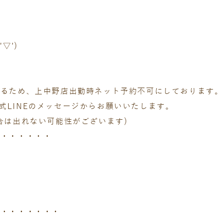
▽')
いるため、上中野店出勤時ネット予約不可にしております
は公式LINEのメッセージからお願いいたします。
合は出れない可能性がございます)
・・・・・・・
・・・・・・・・