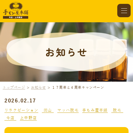
お知らせ
トップページ
お知らせ
１７周年と４周年キャンペーン
2026.02.17
リラクゼーション
岡山
マッハ脱毛
手もみ屋本舗
脱毛
今店
上中野店