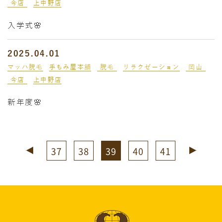
今店
上中野店
入学式🌸
2025.04.01
マッハ脱毛
手もみ屋本舗
脱毛
リラクゼーション
岡山
今店
上中野店
新年度🌸
37
38
39
40
41