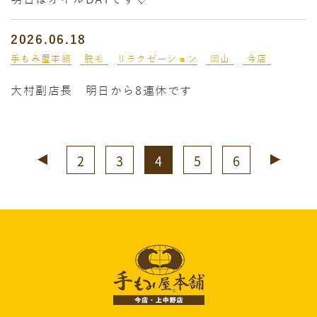
2026.06.18
手もみ屋本舗
脱毛
リラクゼーション
岡山
今店
大村副店長 明日から8連休です
2
3
4
5
6